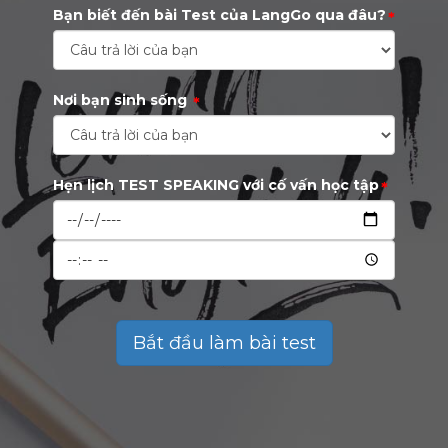
Bạn biết đến bài Test của LangGo qua đâu?
*
Nơi bạn sinh sống
*
Hẹn lịch TEST SPEAKING với cố vấn học tập
*